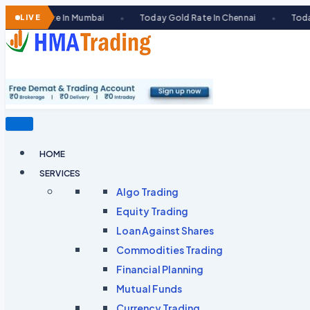
Skip
In Mumbai
LIVE
Today Gold Rate In Chennai
Today Gold Rate In
●
●
to
content
HOME
SERVICES
Algo Trading
Equity Trading
Loan Against Shares​
Commodities Trading
Financial Planning
Mutual Funds
Currency Trading