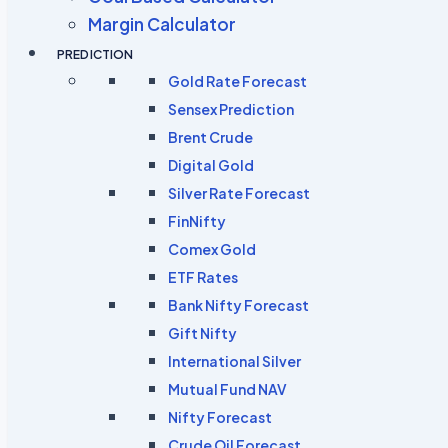
Margin Calculator
PREDICTION
Gold Rate Forecast
Sensex Prediction
Brent Crude
Digital Gold
Silver Rate Forecast
FinNifty
Comex Gold
ETF Rates
Bank Nifty Forecast
Gift Nifty
International Silver
Mutual Fund NAV
Nifty Forecast
Crude Oil Forecast