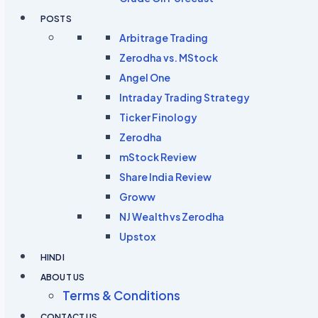
POSTS
Arbitrage Trading
Zerodha vs. MStock
Angel One
Intraday Trading Strategy
Ticker Finology
Zerodha
mStock Review
Share India Review
Groww
NJ Wealth vs Zerodha
Upstox
HINDI
ABOUT US
Terms & Conditions
CONTACT US