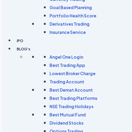
Goal Based Planning
Portfolio Health Score
Derivatives Trading
Insurance Service
IPO
BLOG's
Angel One Login
Best Trading App
Lowest Broker Charge
Trading Account
Best Demat Account
Best Trading Platforms
NSE Trading Holidays
Best Mutual Fund
Dividend Stocks
Options Trading