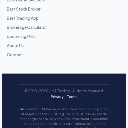
Best Stock Broker
Best Trading App
Brokerage Calculator
Upcoming IPOs
About Us
Contact
© 2010–2026 HMA Trading · All rights reserved.
Privacy
Terms
Disclaimer:
HMA Trading is an authorized channel partner
of Angel One Ltd. (SEBI Reg. No. INZ000161534). We do
not charge for advisory services. Investment in securities
is subject to market risks; read all related documents