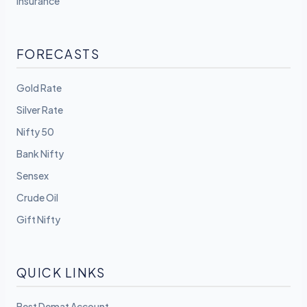
Insurance
FORECASTS
Gold Rate
Silver Rate
Nifty 50
Bank Nifty
Sensex
Crude Oil
Gift Nifty
QUICK LINKS
Best Demat Account