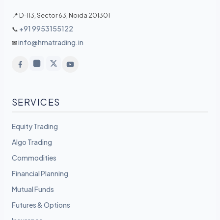
📍 D-113, Sector 63, Noida 201301
+91 9953155122
📞
info@hmatrading.in
✉
SERVICES
Equity Trading
Algo Trading
Commodities
Financial Planning
Mutual Funds
Futures & Options